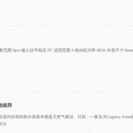
围 0pcs 输入信号电压 0V 适用范围 0 电动机功率 0KW 外形尺寸 0m
池板阵
目前的热水器基本都是天然气驱动。日前，一家名为Cogenra Solar
的太